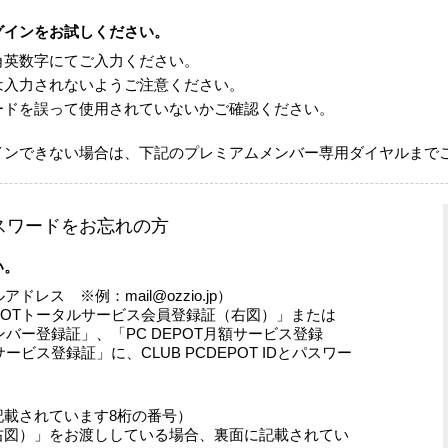
グインをお試しください。
角英数字にてご入力ください。
は入力されないようご注意ください。
ードを誤って使用されていないかご確認ください。
インできない場合は、下記のプレミアムメンバー専用ダイヤルまで
Dやパスワードをお忘れの方
い。
ルアドレス ※例：mail@ozzio.jp）
EPOTトータルサービス会員登録証（右図）」または
メンバー登録証」、「PC DEPOT月額サービス登録
サービス登録証」に、CLUB PCDEPOT IDとパスワー
記載されています8桁の番号）
右図）」をお渡ししている場合、裏面に記載されてい